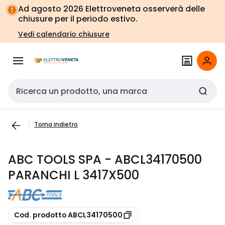
Vai alla
Vai
Ad agosto 2026 Elettroveneta osserverà delle
navigazione
alla
chiusure per il periodo estivo.
pagina
Vedi calendario chiusure
Cerca input
Torna indietro
ABC TOOLS SPA - ABCL34170500
PARANCHI L 3417X500
copia
Cod. prodotto ABCL34170500