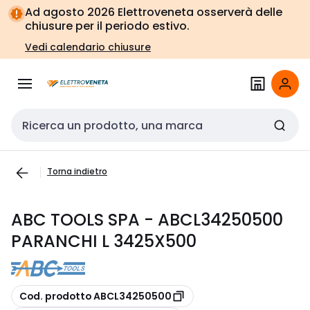
Vai alla
Vai
Ad agosto 2026 Elettroveneta osserverà delle
navigazione
alla
chiusure per il periodo estivo.
pagina
Vedi calendario chiusure
Cerca input
Torna indietro
ABC TOOLS SPA - ABCL34250500
PARANCHI L 3425X500
copia
Cod. prodotto ABCL34250500