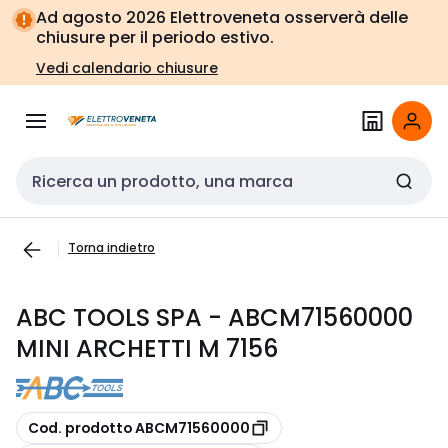
Vai alla
Vai
Ad agosto 2026 Elettroveneta osserverà delle
navigazione
alla
chiusure per il periodo estivo.
pagina
Vedi calendario chiusure
Cerca input
Torna indietro
ABC TOOLS SPA - ABCM71560000
MINI ARCHETTI M 7156
copia
Cod. prodotto ABCM71560000