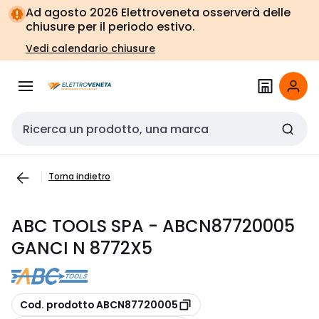
Vai alla
Vai
Ad agosto 2026 Elettroveneta osserverà delle
navigazione
alla
chiusure per il periodo estivo.
pagina
Vedi calendario chiusure
Cerca input
Torna indietro
ABC TOOLS SPA - ABCN87720005
GANCI N 8772X5
copia
Cod. prodotto ABCN87720005