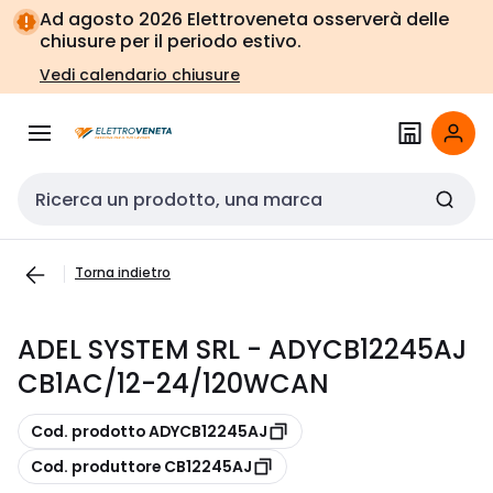
Vai alla
Vai
Ad agosto 2026 Elettroveneta osserverà delle
navigazione
alla
chiusure per il periodo estivo.
pagina
Vedi calendario chiusure
Cerca input
Torna indietro
ADEL SYSTEM SRL - ADYCB12245AJ
CB1AC/12-24/120WCAN
copia
Cod. prodotto ADYCB12245AJ
copia
Cod. produttore CB12245AJ