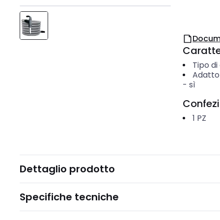
Docum
Caratter
Tipo di
Adatto 
-
sì
Confez
1
PZ
Dettaglio prodotto
Specifiche tecniche