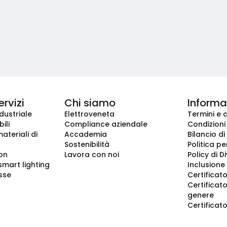
ervizi
Chi siamo
Informaz
dustriale
Elettroveneta
Termini e 
ili
Compliance aziendale
Condizioni
ateriali di
Accademia
Bilancio di
Sostenibilità
Politica pe
ion
Lavora con noi
Policy di D
smart lighting
Inclusione 
sse
Certificato
Certificato
genere
Certificat