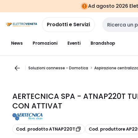
Vai alla
Vai
Ad agosto 2026 Elett
navigazione
alla
pagina
Prodotti e Servizi
Cerca input
News
Promozioni
Eventi
Brandshop
Soluzioni connesse - Domotica
Aspirazione centralizz
AERTECNICA SPA - ATNAP220T TUBO
CON ATTIVAT
copia
copia
Cod. prodotto ATNAP220T
Cod. produttore AP2