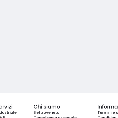
ervizi
Chi siamo
Informaz
dustriale
Elettroveneta
Termini e 
ili
Compliance aziendale
Condizioni