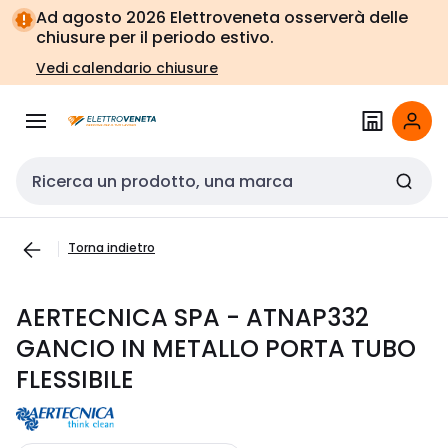
Vai alla
Vai
Ad agosto 2026 Elettroveneta osserverà delle
navigazione
alla
chiusure per il periodo estivo.
pagina
Vedi calendario chiusure
Cerca input
Torna indietro
AERTECNICA SPA - ATNAP332
GANCIO IN METALLO PORTA TUBO
FLESSIBILE