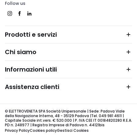
Follow us
Prodotti e servizi
Chi siamo
Informazioni utili
Assistenza clienti
© ELETTROVENETA SPA Società Unipersonale | Sede: Padova Viale
della Navigazione Interna, 48 - 35129 Padova |Tel. 049 981 4611 |
Capitale Sociale int.vers. € 520.000 | P. IVA CEE IT 00184820280 R.E.A.
PD n. 248977 | Registro Imprese di Padova n. 44121bis
Privacy Policy
Cookies policy
Gestisci Cookies