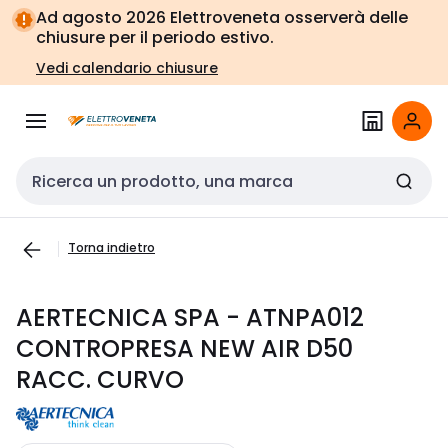
Vai alla
Vai
Ad agosto 2026 Elettroveneta osserverà delle
navigazione
alla
chiusure per il periodo estivo.
pagina
Vedi calendario chiusure
Cerca input
Torna indietro
AERTECNICA SPA - ATNPA012
CONTROPRESA NEW AIR D50
RACC. CURVO