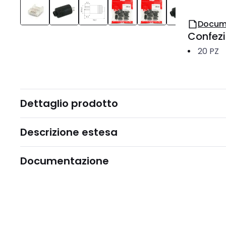
Docum
Confez
20
PZ
Dettaglio prodotto
Descrizione estesa
Documentazione