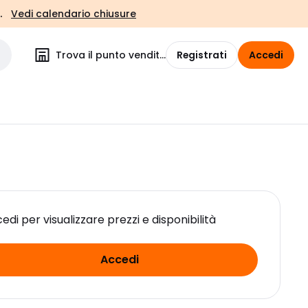
.
Vedi calendario chiusure
Trova il punto vendita
Registrati
Accedi
edi per visualizzare prezzi e disponibilità
Accedi