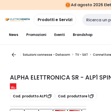
Vai alla
Vai
Ad agosto 2026 Elett
navigazione
alla
pagina
Prodotti e Servizi
Cerca input
News
Promozioni
Eventi
Brandshop
Soluzioni connesse - Datacom
TV - SAT
Connettore
ALPHA ELETTRONICA SR - ALP1 SPI
copia
copia
Cod. prodotto ALP1
Cod. produttore 1