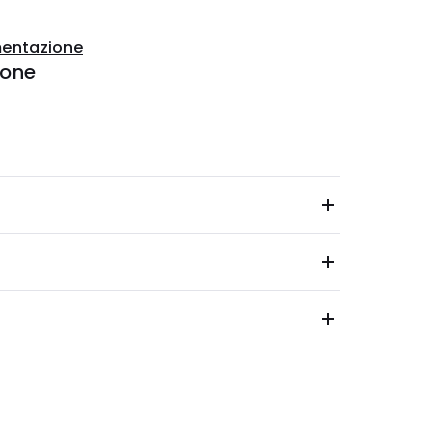
entazione
ione