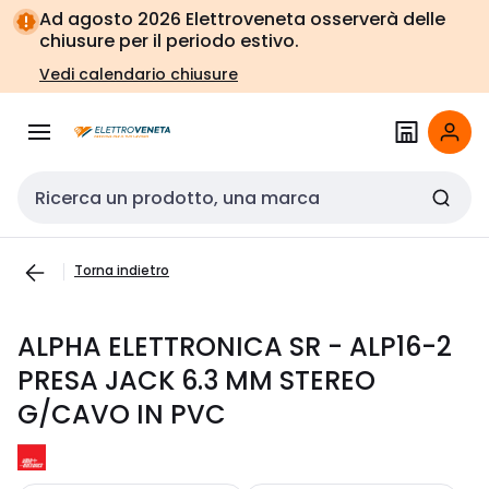
Vai alla
Vai
Ad agosto 2026 Elettroveneta osserverà delle
navigazione
alla
chiusure per il periodo estivo.
pagina
Vedi calendario chiusure
Cerca input
Torna indietro
ALPHA ELETTRONICA SR - ALP16-2
PRESA JACK 6.3 MM STEREO
G/CAVO IN PVC