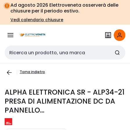
Vai alla
Vai
Ad agosto 2026 Elettroveneta osserverà delle
navigazione
alla
chiusure per il periodo estivo.
pagina
Vedi calendario chiusure
Cerca input
Torna indietro
ALPHA ELETTRONICA SR - ALP34-21
PRESA DI ALIMENTAZIONE DC DA
PANNELLO...