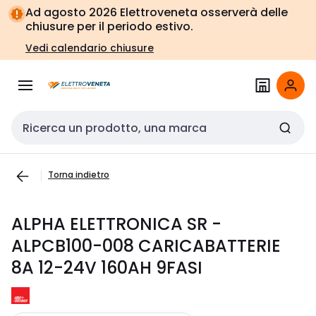
Vai alla
Vai
Ad agosto 2026 Elettroveneta osserverà delle
navigazione
alla
chiusure per il periodo estivo.
pagina
Vedi calendario chiusure
Cerca input
Torna indietro
ALPHA ELETTRONICA SR -
ALPCB100-008 CARICABATTERIE
8A 12-24V 160AH 9FASI