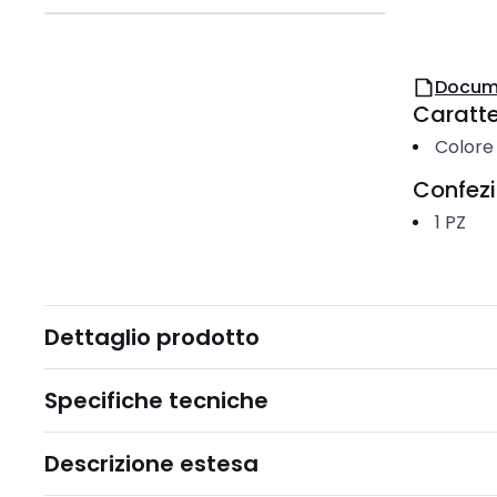
Docum
Caratter
Colore
Confez
1
PZ
Dettaglio prodotto
Specifiche tecniche
Descrizione estesa