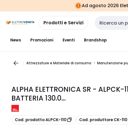
Vai alla
Vai
Ad agosto 2026 Elett
navigazione
alla
pagina
Prodotti e Servizi
Cerca input
News
Promozioni
Eventi
Brandshop
Attrezzature e Materiale di consumo
Manutenzione pul
ALPHA ELETTRONICA SR - ALPCK-1
BATTERIA 130.0...
copia
copia
Cod. prodotto ALPCK-110
Cod. produttore CK-110