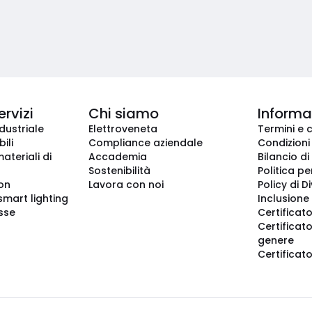
ervizi
Chi siamo
Informaz
dustriale
Elettroveneta
Termini e 
ili
Compliance aziendale
Condizioni
ateriali di
Accademia
Bilancio di
Sostenibilità
Politica pe
ion
Lavora con noi
Policy di D
smart lighting
Inclusione 
sse
Certificato
Certificato
genere
Certificat