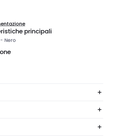
entazione
istiche principali
-
Nero
ione