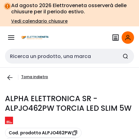
Vai alla
Vai
Ad agosto 2026 Elettroveneta osserverà delle
navigazione
alla
chiusure per il periodo estivo.
pagina
Vedi calendario chiusure
Cerca input
Torna indietro
ALPHA ELETTRONICA SR -
ALPJO462PW TORCIA LED SLIM 5W
copia
Cod. prodotto ALPJO462PW