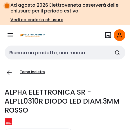
Vai alla
Vai
Ad agosto 2026 Elettroveneta osserverà delle
navigazione
alla
chiusure per il periodo estivo.
pagina
Vedi calendario chiusure
Cerca input
Torna indietro
ALPHA ELETTRONICA SR -
ALPLL0310R DIODO LED DIAM.3MM
ROSSO