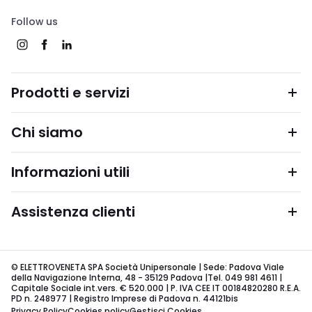
Follow us
Prodotti e servizi
Chi siamo
Informazioni utili
Assistenza clienti
© ELETTROVENETA SPA Società Unipersonale | Sede: Padova Viale
della Navigazione Interna, 48 - 35129 Padova |Tel. 049 981 4611 |
Capitale Sociale int.vers. € 520.000 | P. IVA CEE IT 00184820280 R.E.A.
PD n. 248977 | Registro Imprese di Padova n. 44121bis
Privacy Policy
Cookies policy
Gestisci Cookies