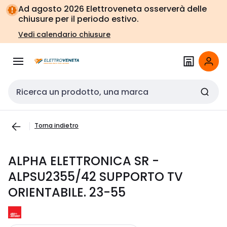
Vai alla
Vai
Ad agosto 2026 Elettroveneta osserverà delle
navigazione
alla
chiusure per il periodo estivo.
pagina
Vedi calendario chiusure
Cerca input
Torna indietro
ALPHA ELETTRONICA SR -
ALPSU2355/42 SUPPORTO TV
ORIENTABILE. 23-55