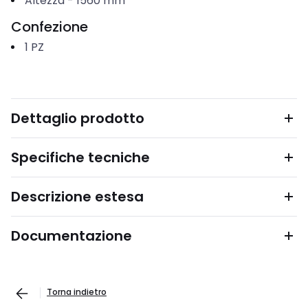
Altezza
-
1560
mm
Confezione
1
PZ
Dettaglio prodotto
Specifiche tecniche
Descrizione estesa
Documentazione
Torna indietro