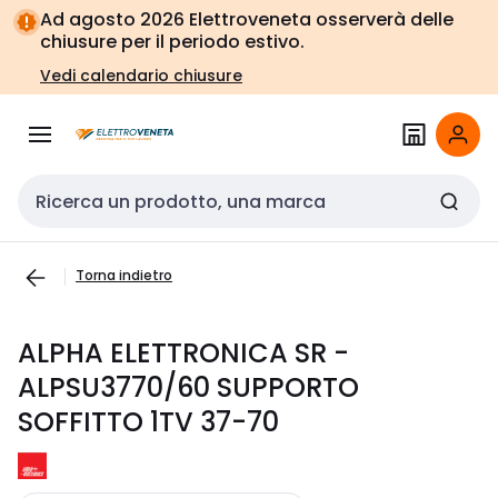
Vai alla
Vai
Ad agosto 2026 Elettroveneta osserverà delle
navigazione
alla
chiusure per il periodo estivo.
pagina
Vedi calendario chiusure
Cerca input
Torna indietro
ALPHA ELETTRONICA SR -
ALPSU3770/60 SUPPORTO
SOFFITTO 1TV 37-70