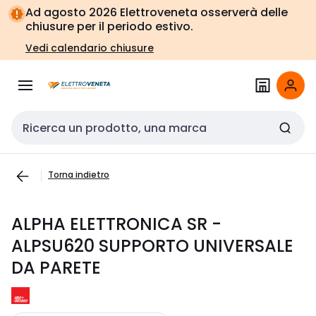
Vai alla
Vai
Ad agosto 2026 Elettroveneta osserverà delle
navigazione
alla
chiusure per il periodo estivo.
pagina
Vedi calendario chiusure
Cerca input
Torna indietro
ALPHA ELETTRONICA SR -
ALPSU620 SUPPORTO UNIVERSALE
DA PARETE