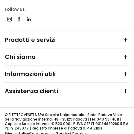
Follow us
Prodotti e servizi
Chi siamo
Informazioni utili
Assistenza clienti
© ELETTROVENETA SPA Società Unipersonale | Sede: Padova Viale
della Navigazione Interna, 48 - 35129 Padova |Tel. 049 981 4611 |
Capitale Sociale int.vers. € 520.000 | P. IVA CEE IT 00184820280 R.E.A.
PD n. 248977 | Registro Imprese di Padova n. 44121bis
Privacy Policy
Cookies policy
Gestisci Cookies