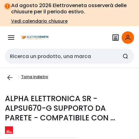
Vai alla
Vai
Ad agosto 2026 Elettroveneta osserverà delle
navigazione
alla
chiusure per il periodo estivo.
pagina
Vedi calendario chiusure
Cerca input
Torna indietro
ALPHA ELETTRONICA SR -
ALPSU670-G SUPPORTO DA
PARETE - COMPATIBILE CON ...