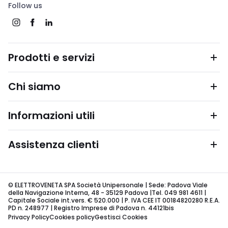
Follow us
Prodotti e servizi
Chi siamo
Informazioni utili
Assistenza clienti
© ELETTROVENETA SPA Società Unipersonale | Sede: Padova Viale
della Navigazione Interna, 48 - 35129 Padova |Tel. 049 981 4611 |
Capitale Sociale int.vers. € 520.000 | P. IVA CEE IT 00184820280 R.E.A.
PD n. 248977 | Registro Imprese di Padova n. 44121bis
Privacy Policy
Cookies policy
Gestisci Cookies