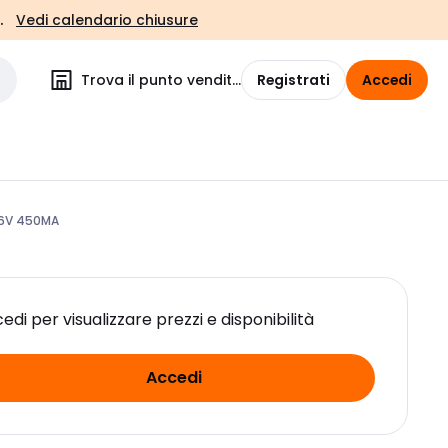
.
Vedi calendario chiusure
Trova il punto vendita
Registrati
Accedi
.6V 450MA
edi per visualizzare prezzi e disponibilità
Accedi