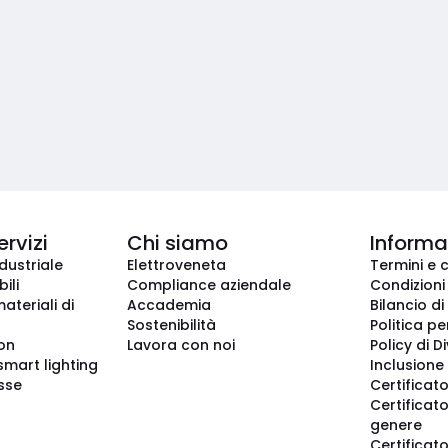
ervizi
Chi siamo
Informaz
dustriale
Elettroveneta
Termini e 
ili
Compliance aziendale
Condizioni
ateriali di
Accademia
Bilancio di
Sostenibilità
Politica pe
ion
Lavora con noi
Policy di D
smart lighting
Inclusione 
sse
Certificato
Certificato
genere
Certificat