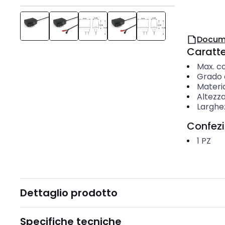
Docum
Caratter
Max. co
Grado d
Materi
Altezz
Larghe
Confez
1
PZ
Dettaglio prodotto
Specifiche tecniche