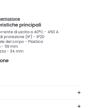
entazione
istiche principali
rrente di uscita a 40°C
-
450
A
i protezione (IP)
-
IP20
ale del corpo
-
Plastica
a
-
59
mm
zza
-
34
mm
ione