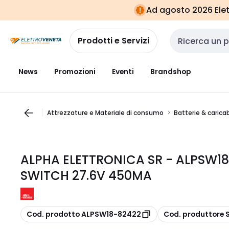
Vai alla
Vai
Ad agosto 2026 Elett
navigazione
alla
pagina
Prodotti e Servizi
Cerca input
News
Promozioni
Eventi
Brandshop
Attrezzature e Materiale di consumo
Batterie & carica
ALPHA ELETTRONICA SR - ALPSW1
SWITCH 27.6V 450MA
copia
copia
Cod. prodotto ALPSW18-82422
Cod. produttore