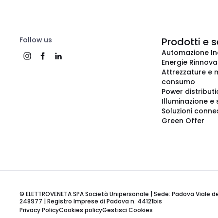
Follow us
Prodotti e s
Automazione In
Energie Rinnovab
Attrezzature e m
consumo
Power distribut
Illuminazione e 
Soluzioni conne
Green Offer
© ELETTROVENETA SPA Società Unipersonale | Sede: Padova Viale della
248977 | Registro Imprese di Padova n. 44121bis
Privacy Policy
Cookies policy
Gestisci Cookies