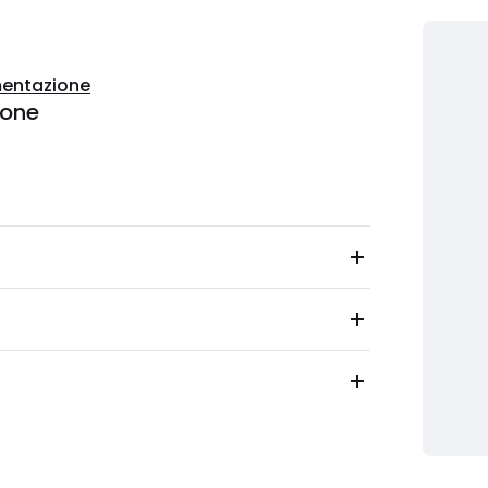
entazione
ione