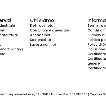
ervizi
Chi siamo
Informaz
dustriale
Elettroveneta
Termini e 
ili
Compliance aziendale
Condizioni
ateriali di
Accademia
Bilancio di
Sostenibilità
Politica pe
ion
Lavora con noi
Policy di D
smart lighting
Inclusione 
sse
Certificato
Certificato
genere
Certificat
 Navigazione Interna, 48 - 35129 Padova |Tel. 049 981 4611 | Capitale Soci