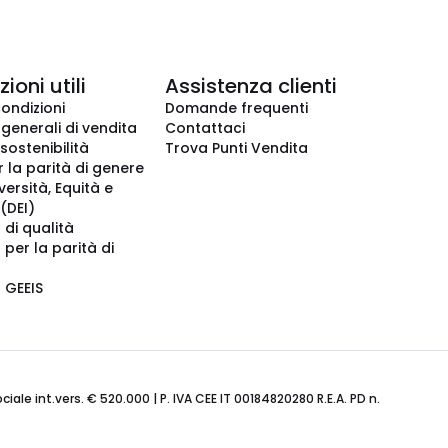
ioni utili
Assistenza clienti
condizioni
Domande frequenti
 generali di vendita
Contattaci
 sostenibilità
Trova Punti Vendita
r la parità di genere
iversità, Equità e
(DEI)
 di qualità
 per la parità di
o GEEIS
ale int.vers. € 520.000 | P. IVA CEE IT 00184820280 R.E.A. PD n.