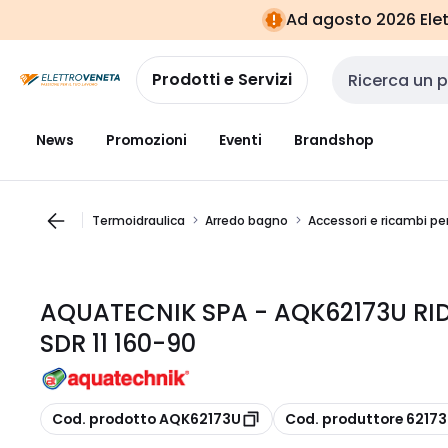
Vai alla
Vai
Ad agosto 2026 Elett
navigazione
alla
pagina
Prodotti e Servizi
Cerca input
News
Promozioni
Eventi
Brandshop
Termoidraulica
Arredo bagno
Accessori e ricambi per
AQUATECNIK SPA - AQK62173U RI
SDR 11 160-90
copia
copia
Cod. prodotto AQK62173U
Cod. produttore 6217