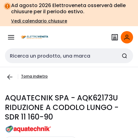
Vai alla
Vai
Ad agosto 2026 Elettroveneta osserverà delle
navigazione
alla
chiusure per il periodo estivo.
pagina
Vedi calendario chiusure
Cerca input
Torna indietro
AQUATECNIK SPA - AQK62173U
RIDUZIONE A CODOLO LUNGO -
SDR 11 160-90