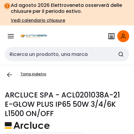
Vai alla
Vai
Ad agosto 2026 Elettroveneta osserverà delle
navigazione
alla
chiusure per il periodo estivo.
pagina
Vedi calendario chiusure
Cerca input
Torna indietro
ARCLUCE SPA - ACL0201038A-21
E-GLOW PLUS IP65 50W 3/4/6K
L1500 ON/OFF