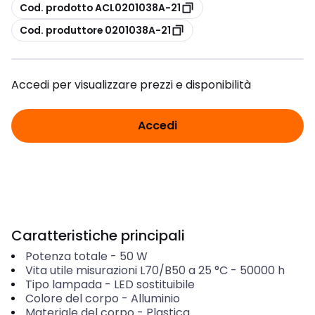
copia
Cod. prodotto ACL0201038A-21
copia
Cod. produttore 0201038A-21
Accedi per visualizzare prezzi e disponibilità
Accedi
Caratteristiche principali
Potenza totale
-
50
W
Vita utile misurazioni L70/B50 a 25 °C
-
50000
h
Tipo lampada
-
LED sostituibile
Colore del corpo
-
Alluminio
Materiale del corpo
-
Plastica