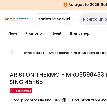
Vai alla
Vai
Ad agosto 2026 Elett
navigazione
alla
pagina
Prodotti e Servizi
Cerca input
News
Promozioni
Eventi
Brandshop
Termoidraulica
Arredo bagno
Kit di tubazioni di co
ARISTON THERMO - MRO3590433 K
SING 45-65
copia
copia
Cod. prodotto MRO3590433
Cod. produttore 35