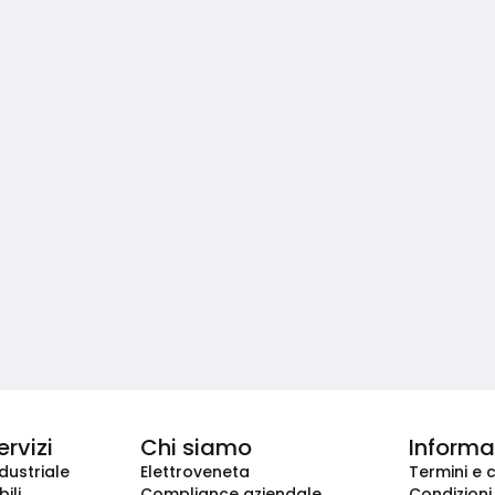
ervizi
Chi siamo
Informaz
dustriale
Elettroveneta
Termini e 
ili
Compliance aziendale
Condizioni