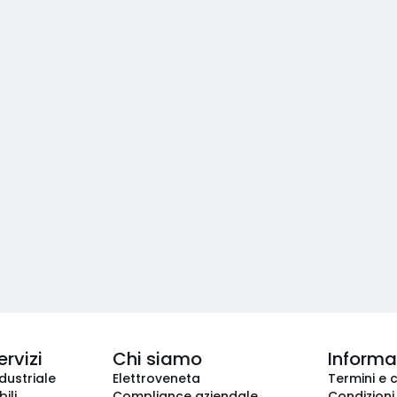
ervizi
Chi siamo
Informaz
dustriale
Elettroveneta
Termini e 
ili
Compliance aziendale
Condizioni