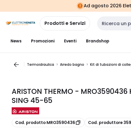
Vai alla
Vai
Ad agosto 2026 Elett
navigazione
alla
pagina
Prodotti e Servizi
Cerca input
News
Promozioni
Eventi
Brandshop
Termoidraulica
Arredo bagno
Kit di tubazioni di co
ARISTON THERMO - MRO3590436 K
SING 45-65
copia
copia
Cod. prodotto MRO3590436
Cod. produttore 35