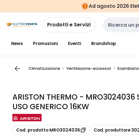
Vai alla
Vai
Ad agosto 2026 Elett
navigazione
alla
pagina
Prodotti e Servizi
Cerca input
News
Promozioni
Eventi
Brandshop
Climatizzazione
Ventilazione-accessori
Scambiatore
ARISTON THERMO - MRO3024036 
USO GENERICO 16KW
copia
copia
Cod. prodotto MRO3024036
Cod. produttore 3