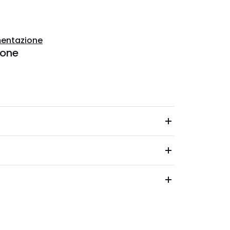
entazione
ione