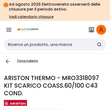
Vai alla
Vai
Ad agosto 2026 Elettroveneta osserverà delle
navigazione
alla
chiusure per il periodo estivo.
pagina
Vedi calendario chiusure
Cerca input
Torna indietro
ARISTON THERMO - MRO3318097
KIT SCARICO COASS.60/100 C43
COND.