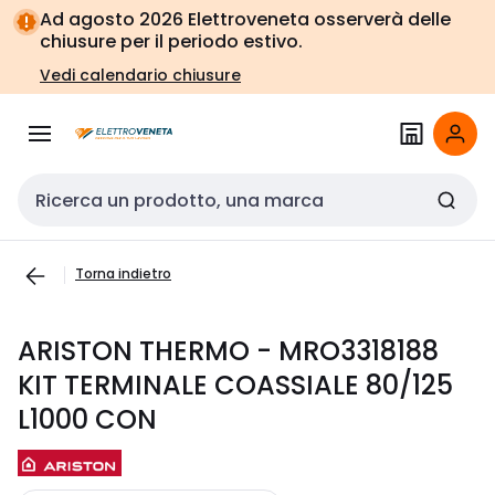
Vai alla
Vai
Ad agosto 2026 Elettroveneta osserverà delle
navigazione
alla
chiusure per il periodo estivo.
pagina
Vedi calendario chiusure
Cerca input
Torna indietro
ARISTON THERMO - MRO3318188
KIT TERMINALE COASSIALE 80/125
L1000 CON