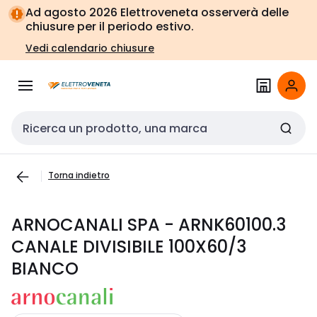
Vai alla
Vai
Ad agosto 2026 Elettroveneta osserverà delle
navigazione
alla
chiusure per il periodo estivo.
pagina
Vedi calendario chiusure
Cerca input
Torna indietro
ARNOCANALI SPA - ARNK60100.3
CANALE DIVISIBILE 100X60/3
BIANCO