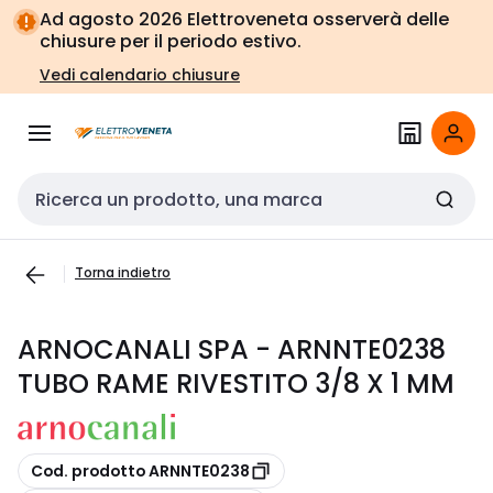
Vai alla
Vai
Ad agosto 2026 Elettroveneta osserverà delle
navigazione
alla
chiusure per il periodo estivo.
pagina
Vedi calendario chiusure
Cerca input
Torna indietro
ARNOCANALI SPA - ARNNTE0238
TUBO RAME RIVESTITO 3/8 X 1 MM
copia
Cod. prodotto ARNNTE0238