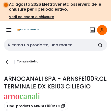
Vai alla
Vai
Ad agosto 2026 Elettroveneta osserverà delle
navigazione
alla
chiusure per il periodo estivo.
pagina
Vedi calendario chiusure
Cerca input
Torna indietro
ARNOCANALI SPA - ARNSFE100R.CL
TERMINALE DX KB103 CILIEGIO
copia
Cod. prodotto ARNSFE100R.CL