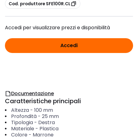
copia
Cod. produttore SFE100R.CL
Accedi per visualizzare prezzi e disponibilità
Accedi
Documentazione
Caratteristiche principali
Altezza
-
100
mm
Profondità
-
25
mm
Tipologia
-
Destra
Materiale
-
Plastica
Colore
-
Marrone