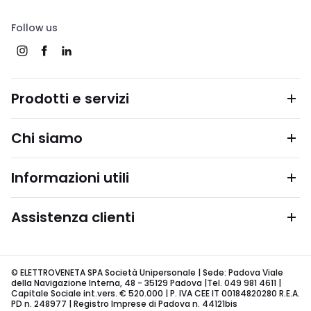
Follow us
Prodotti e servizi
Chi siamo
Informazioni utili
Assistenza clienti
© ELETTROVENETA SPA Società Unipersonale | Sede: Padova Viale
della Navigazione Interna, 48 - 35129 Padova |Tel. 049 981 4611 |
Capitale Sociale int.vers. € 520.000 | P. IVA CEE IT 00184820280 R.E.A.
PD n. 248977 | Registro Imprese di Padova n. 44121bis