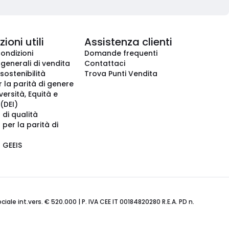
ioni utili
Assistenza clienti
condizioni
Domande frequenti
 generali di vendita
Contattaci
 sostenibilità
Trova Punti Vendita
r la parità di genere
iversità, Equità e
(DEI)
 di qualità
 per la parità di
o GEEIS
ale int.vers. € 520.000 | P. IVA CEE IT 00184820280 R.E.A. PD n.