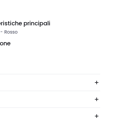
istiche principali
-
Rosso
ione