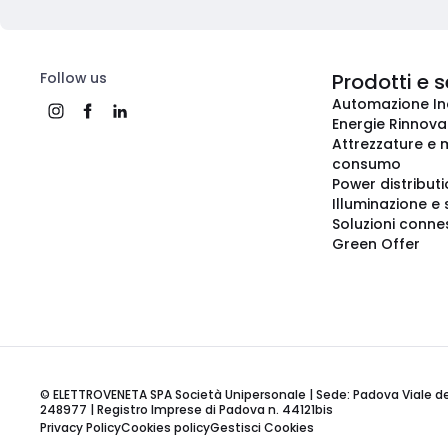
Follow us
Prodotti e s
Automazione In
Energie Rinnovab
Attrezzature e m
consumo
Power distribut
Illuminazione e 
Soluzioni conne
Green Offer
© ELETTROVENETA SPA Società Unipersonale | Sede: Padova Viale della
248977 | Registro Imprese di Padova n. 44121bis
Privacy Policy
Cookies policy
Gestisci Cookies