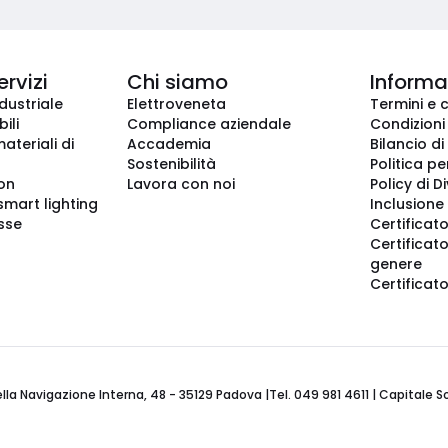
ervizi
Chi siamo
Informaz
dustriale
Elettroveneta
Termini e 
ili
Compliance aziendale
Condizioni
ateriali di
Accademia
Bilancio di
Sostenibilità
Politica pe
ion
Lavora con noi
Policy di D
smart lighting
Inclusione 
sse
Certificato
Certificato
genere
Certificat
 Navigazione Interna, 48 - 35129 Padova |Tel. 049 981 4611 | Capitale Soci