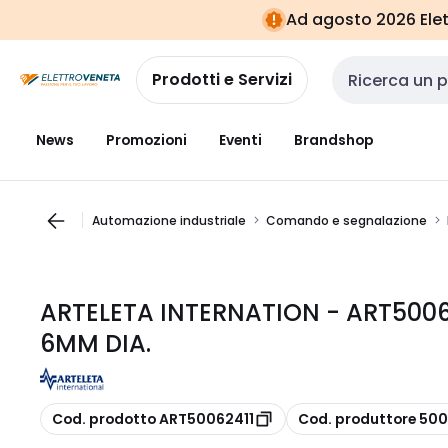
Vai alla
Vai
Ad agosto 2026 Elett
navigazione
alla
pagina
Prodotti e Servizi
Cerca input
News
Promozioni
Eventi
Brandshop
Automazione industriale
Comando e segnalazione
ARTELETA INTERNATION - ART5006
6MM DIA.
copia
copia
Cod. prodotto ART50062411
Cod. produttore 500