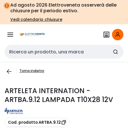
Vai alla
Vai
Ad agosto 2026 Elettroveneta osserverà delle
navigazione
alla
chiusure per il periodo estivo.
pagina
Vedi calendario chiusure
Cerca input
Torna indietro
ARTELETA INTERNATION -
ARTBA.9.12 LAMPADA T10X28 12V
copia
Cod. prodotto ARTBA.9.12