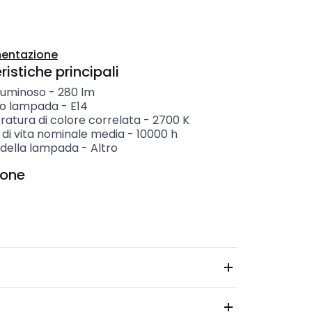
entazione
istiche principali
 luminoso
-
280
lm
o lampada
-
E14
atura di colore correlata
-
2700
K
 di vita nominale media
-
10000
h
della lampada
-
Altro
ione