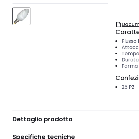
Docum
Caratter
Flusso
Attacc
Temper
Durata
Forma 
Confez
25
PZ
Dettaglio prodotto
Specifiche tecniche