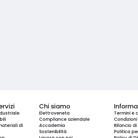
ervizi
Chi siamo
Informaz
dustriale
Elettroveneta
Termini e 
ili
Compliance aziendale
Condizioni
ateriali di
Accademia
Bilancio di
Sostenibilità
Politica pe
ion
Lavora con noi
Policy di D