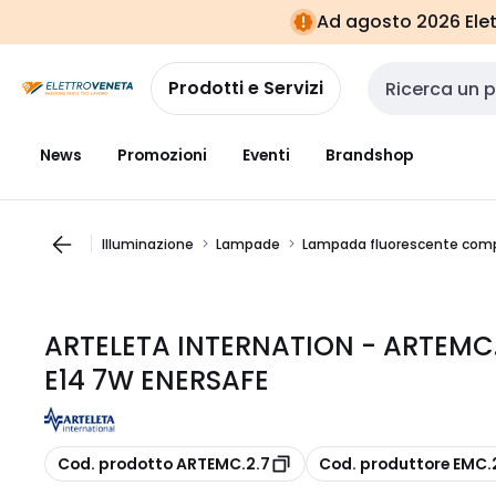
Vai alla
Vai
Ad agosto 2026 Elett
navigazione
alla
pagina
Prodotti e Servizi
Cerca input
News
Promozioni
Eventi
Brandshop
Illuminazione
Lampade
Lampada fluorescente comp
ARTELETA INTERNATION - ARTEMC
E14 7W ENERSAFE
copia
copia
Cod. prodotto ARTEMC.2.7
Cod. produttore EMC.