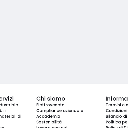
ervizi
Chi siamo
Informaz
dustriale
Elettroveneta
Termini e 
ili
Compliance aziendale
Condizioni
ateriali di
Accademia
Bilancio di
Sostenibilità
Politica pe
ion
Lavora con noi
Policy di D