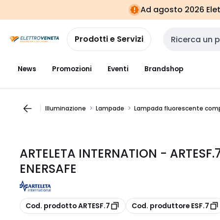
Vai alla
Vai
Ad agosto 2026 Elett
navigazione
alla
pagina
Prodotti e Servizi
Cerca input
News
Promozioni
Eventi
Brandshop
Illuminazione
Lampade
Lampada fluorescente comp
ARTELETA INTERNATION - ARTESF.
ENERSAFE
copia
copia
Cod. prodotto ARTESF.7
Cod. produttore ESF.7