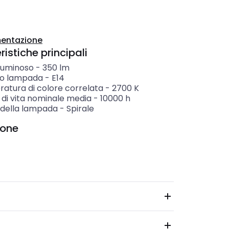
entazione
istiche principali
 luminoso
-
350
lm
o lampada
-
E14
atura di colore correlata
-
2700
K
 di vita nominale media
-
10000
h
della lampada
-
Spirale
ione