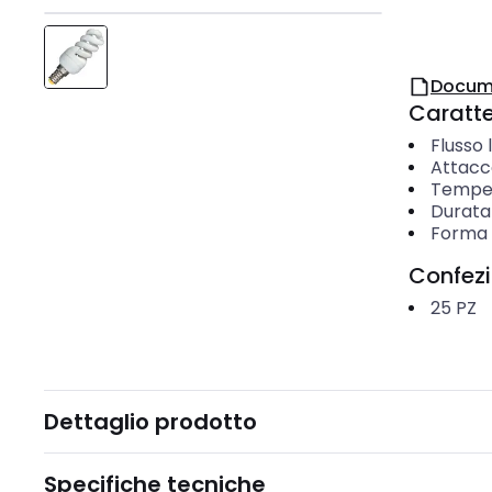
Docum
Caratter
Flusso
Attacc
Temper
Durata
Forma 
Confez
25
PZ
Dettaglio prodotto
Specifiche tecniche