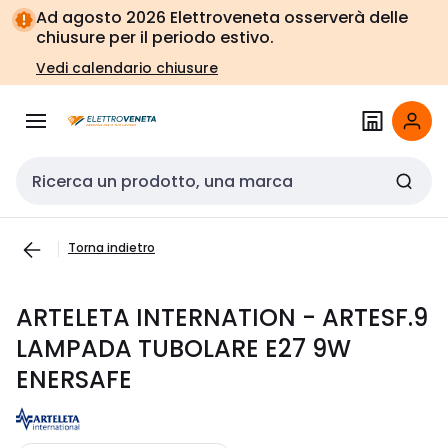
Vai alla
Vai
Ad agosto 2026 Elettroveneta osserverà delle
navigazione
alla
chiusure per il periodo estivo.
pagina
Vedi calendario chiusure
Cerca input
Torna indietro
ARTELETA INTERNATION - ARTESF.9
LAMPADA TUBOLARE E27 9W
ENERSAFE