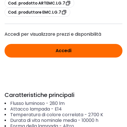
copia
Cod. prodotto ARTEMC.LG.7
copia
Cod. produttore EMC.LG.7
Accedi per visualizzare prezzi e disponibilità
Accedi
Caratteristiche principali
Flusso luminoso
-
280
lm
Attacco lampada
-
E14
Temperatura di colore correlata
-
2700
K
Durata di vita nominale media
-
10000
h
Forma della lampada
-
Altro