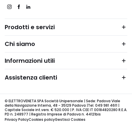
Prodotti e servizi
Chi siamo
Informazioni utili
Assistenza clienti
© ELETTROVENETA SPA Società Unipersonale | Sede: Padova Viale
della Navigazione Interna, 48 - 35129 Padova |Tel. 049 981 4611 |
Capitale Sociale int.vers. € 520.000 | P. IVA CEE IT 00184820280 R.E.A.
PD n. 248977 | Registro Imprese di Padova n. 44121bis
Privacy Policy
Cookies policy
Gestisci Cookies