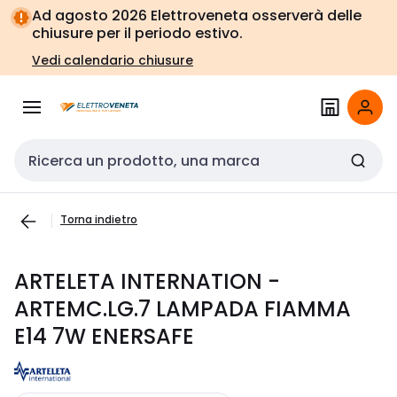
Vai alla
Vai
Ad agosto 2026 Elettroveneta osserverà delle
navigazione
alla
chiusure per il periodo estivo.
pagina
Vedi calendario chiusure
Cerca input
Torna indietro
ARTELETA INTERNATION -
ARTEMC.LG.7 LAMPADA FIAMMA
E14 7W ENERSAFE