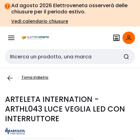
Vai alla
Vai
Ad agosto 2026 Elettroveneta osserverà delle
navigazione
alla
chiusure per il periodo estivo.
pagina
Vedi calendario chiusure
Cerca input
Torna indietro
ARTELETA INTERNATION -
ARTHL043 LUCE VEGLIA LED CON
INTERRUTTORE