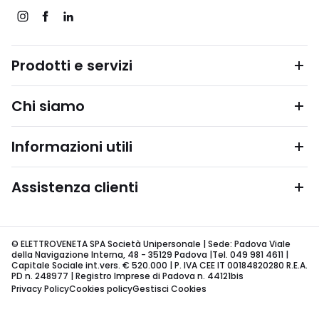
Prodotti e servizi
Chi siamo
Informazioni utili
Assistenza clienti
© ELETTROVENETA SPA Società Unipersonale | Sede: Padova Viale
della Navigazione Interna, 48 - 35129 Padova |Tel. 049 981 4611 |
Capitale Sociale int.vers. € 520.000 | P. IVA CEE IT 00184820280 R.E.A.
PD n. 248977 | Registro Imprese di Padova n. 44121bis
Privacy Policy
Cookies policy
Gestisci Cookies