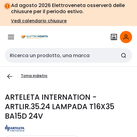
Vai alla
Vai
Ad agosto 2026 Elettroveneta osserverà delle
navigazione
alla
chiusure per il periodo estivo.
pagina
Vedi calendario chiusure
Cerca input
Torna indietro
ARTELETA INTERNATION -
ARTLIR.35.24 LAMPADA T16X35
BA15D 24V