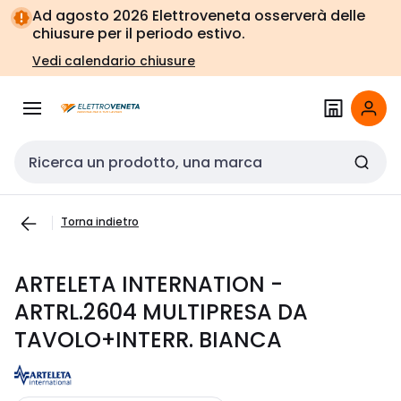
Vai alla
Vai
Ad agosto 2026 Elettroveneta osserverà delle
navigazione
alla
chiusure per il periodo estivo.
pagina
Vedi calendario chiusure
Cerca input
Torna indietro
ARTELETA INTERNATION -
ARTRL.2604 MULTIPRESA DA
TAVOLO+INTERR. BIANCA