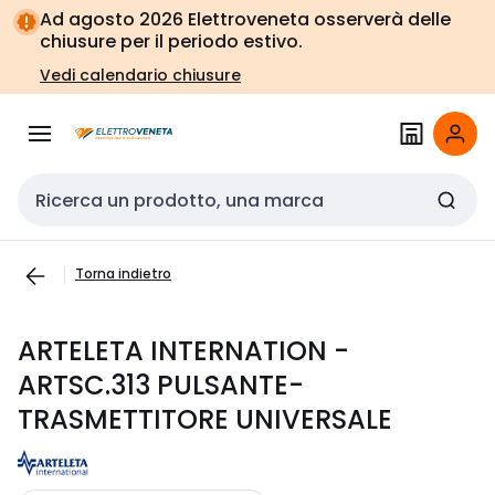
Vai alla
Vai
Ad agosto 2026 Elettroveneta osserverà delle
navigazione
alla
chiusure per il periodo estivo.
pagina
Vedi calendario chiusure
Cerca input
Torna indietro
ARTELETA INTERNATION -
ARTSC.313 PULSANTE-
TRASMETTITORE UNIVERSALE