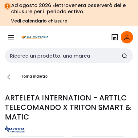
Vai alla
Vai
Ad agosto 2026 Elettroveneta osserverà delle
navigazione
alla
chiusure per il periodo estivo.
pagina
Vedi calendario chiusure
Cerca input
Torna indietro
ARTELETA INTERNATION - ARTTLC
TELECOMANDO X TRITON SMART &
MATIC