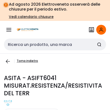
Vai alla
Vai
Ad agosto 2026 Elettroveneta osserverà delle
navigazione
alla
chiusure per il periodo estivo.
pagina
Vedi calendario chiusure
Cerca input
Torna indietro
ASITA - ASIFT6041
MISURAT.RESISTENZA/RESISTIVITA
DEL TERR