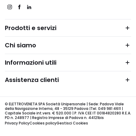
Prodotti e servizi
Chi siamo
Informazioni utili
Assistenza clienti
© ELETTROVENETA SPA Società Unipersonale | Sede: Padova Viale
della Navigazione Interna, 48 - 35129 Padova |Tel. 049 981 4611 |
Capitale Sociale int.vers. € 520.000 | P. IVA CEE IT 00184820280 R.E.A.
PD n. 248977 | Registro Imprese di Padova n. 44121bis
Privacy Policy
Cookies policy
Gestisci Cookies