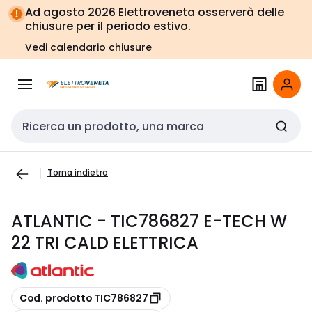
Vai alla
Vai
Ad agosto 2026 Elettroveneta osserverà delle
navigazione
alla
chiusure per il periodo estivo.
pagina
Vedi calendario chiusure
Cerca input
Torna indietro
ATLANTIC - TIC786827 E-TECH W
22 TRI CALD ELETTRICA
copia
Cod. prodotto TIC786827