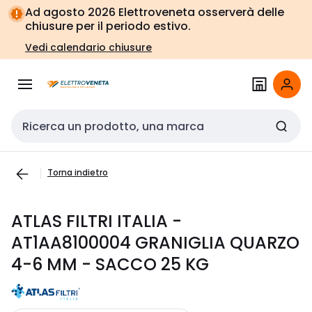
Vai alla
Vai
Ad agosto 2026 Elettroveneta osserverà delle
navigazione
alla
chiusure per il periodo estivo.
pagina
Vedi calendario chiusure
Cerca input
Torna indietro
ATLAS FILTRI ITALIA -
AT1AA8100004 GRANIGLIA QUARZO
4-6 MM - SACCO 25 KG