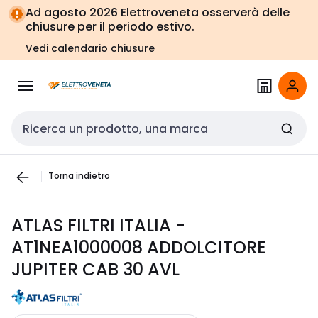
Vai alla
Vai
Ad agosto 2026 Elettroveneta osserverà delle
navigazione
alla
chiusure per il periodo estivo.
pagina
Vedi calendario chiusure
Cerca input
Torna indietro
ATLAS FILTRI ITALIA -
AT1NEA1000008 ADDOLCITORE
JUPITER CAB 30 AVL