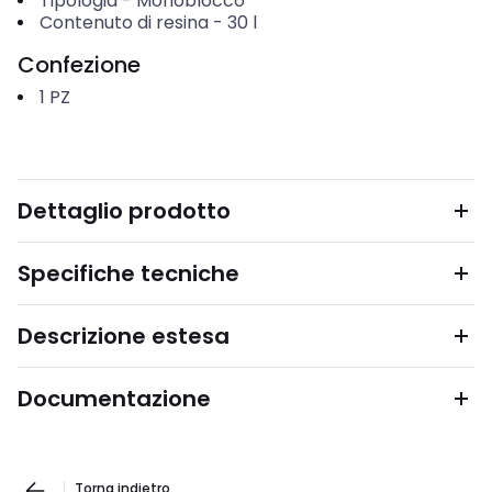
Tipologia
-
Monoblocco
Contenuto di resina
-
30
l
Confezione
1
PZ
Dettaglio prodotto
Specifiche tecniche
Descrizione estesa
Documentazione
Torna indietro