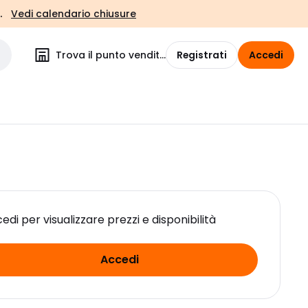
.
Vedi calendario chiusure
Trova il punto vendita
Registrati
Accedi
edi per visualizzare prezzi e disponibilità
Accedi