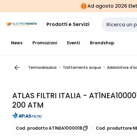
Vai alla
Vai
Ad agosto 2026 Elett
navigazione
alla
pagina
Prodotti e Servizi
Cerca input
News
Promozioni
Eventi
Brandshop
Termoidraulica
Trattamento acqua
Addolcitore d'a
ATLAS FILTRI ITALIA - AT1NEA100
200 ATM
copia
copia
Cod. prodotto AT1NEA1000018
Cod. produttore 