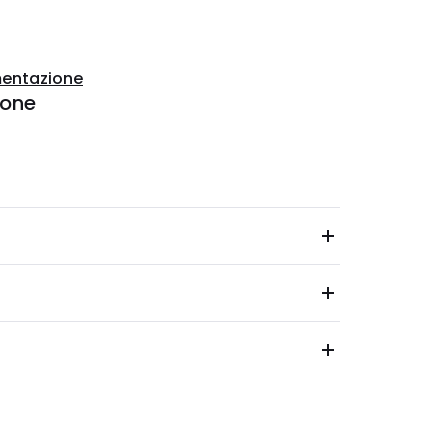
entazione
ione