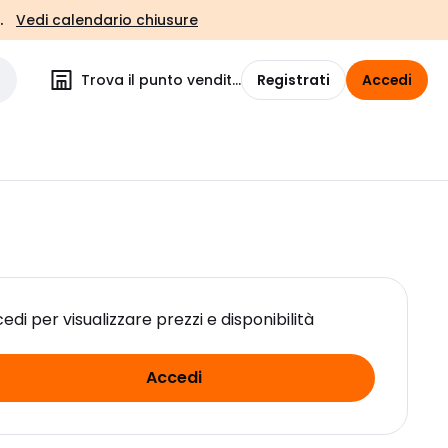
.
Vedi calendario chiusure
Trova il punto vendita
Registrati
Accedi
edi per visualizzare prezzi e disponibilità
Accedi