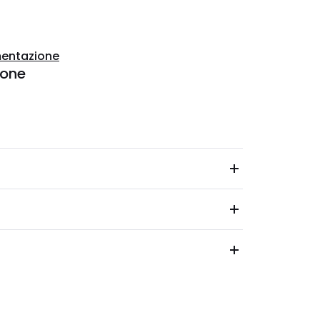
entazione
ione