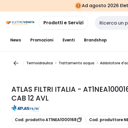
Vai alla
Vai
Ad agosto 2026 Elett
navigazione
alla
pagina
Prodotti e Servizi
Cerca input
News
Promozioni
Eventi
Brandshop
Termoidraulica
Trattamento acqua
Addolcitore d'a
ATLAS FILTRI ITALIA - AT1NEA100
CAB 12 AVL
copia
copia
Cod. prodotto AT1NEA1000168
Cod. produttore N