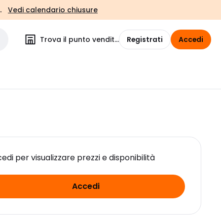
.
Vedi calendario chiusure
Trova il punto vendita
Registrati
Accedi
edi per visualizzare prezzi e disponibilità
Accedi