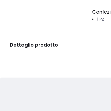
Confez
1
PZ
Dettaglio prodotto