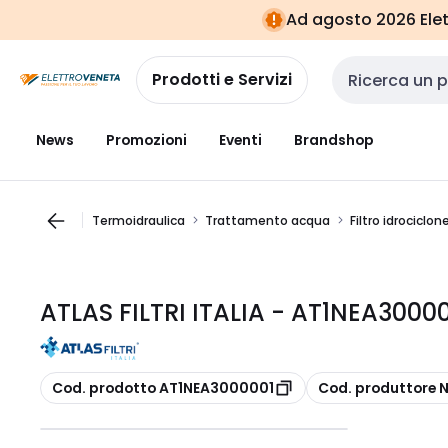
Vai alla
Vai
Ad agosto 2026 Elett
navigazione
alla
pagina
Prodotti e Servizi
Cerca input
News
Promozioni
Eventi
Brandshop
Termoidraulica
Trattamento acqua
Filtro idrociclo
ATLAS FILTRI ITALIA - AT1NEA3000
copia
copia
Cod. prodotto AT1NEA3000001
Cod. produttore