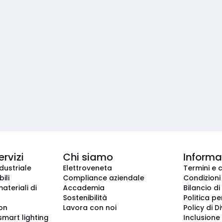
ervizi
Chi siamo
Informaz
dustriale
Elettroveneta
Termini e 
ili
Compliance aziendale
Condizioni
ateriali di
Accademia
Bilancio di
Sostenibilità
Politica pe
ion
Lavora con noi
Policy di D
smart lighting
Inclusione 